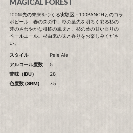
MAGICAL FOREST
100年先の未来をつくる実験区・100BANCHとのコラ
ボビール。春の森の中、杉の葉先を明るく彩る杉の
芽のさわやかな柑橘の風味と、杉の葉の甘い香りの
ペールエール。杉由来の味と香りをお楽しみくださ
い。
スタイル
Pale Ale
アルコール度数
5
苦味（IBU）
28
色度数 (SRM)
7.5