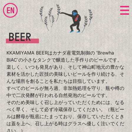
KKAMIYAMA BEERはカナダ産電気制御の ʻBrewha
BIACʼの小さなタンクで醸造した手作りのビールです。
楽しく、いつも発見があり、そして神山町地元の豊かな
素材を活かした匠技の美味しいビールを作り続ける、そ
んな場所を創ることを私たちは目指しています。
すべてのビールが無ろ過、非加熱処理を守り、瓶や樽の
中で二次発酵が行われる自然発泡のビールです。
そのため美味しく召し上がっていただくためには、なる
べく早く、そして必ず冷蔵保存してください。（瓶ビー
ルは酵母が瓶底にたまっており、保存していただくとき
は蓋を上へ、召し上がる時はグラスへ優しく注いでくだ
さい。）